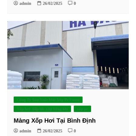
admin
26/02/2025
0
Công Ty Sản Xuất Mút Xốp Pe Foam
Xốp hơi- xốp nổ- xốp bóng khí
xốp pe
Màng Xốp Hơi Tại Bình Định
admin
26/02/2025
0