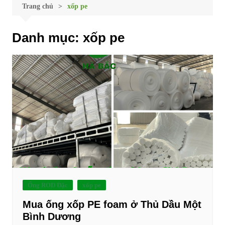
Trang chủ
xốp pe
Danh mục:
xốp pe
Ống ROD Đặc
xốp pe
Mua ống xốp PE foam ở Thủ Dầu Một
Bình Dương