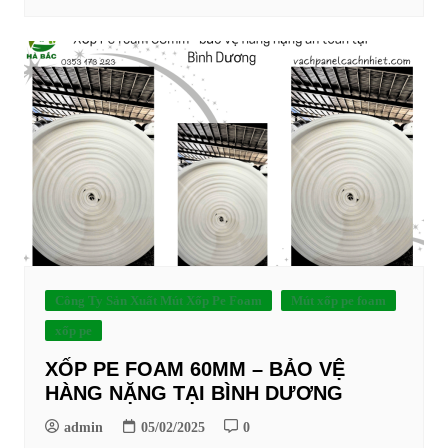
Công Ty Sản Xuất Mút Xốp Pe Foam
Mút xốp pe foam
xốp pe
XỐP PE FOAM 60MM – BẢO VỆ
HÀNG NẶNG TẠI BÌNH DƯƠNG
admin
05/02/2025
0