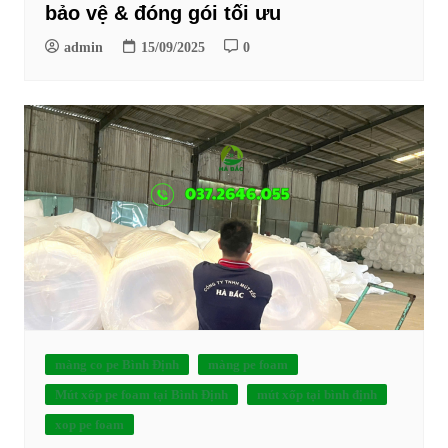
bảo vệ & đóng gói tối ưu
admin
15/09/2025
0
màng co pe Bình Định
màng pe foam
Mút xốp pe foam tại Bình Định
mút xốp tại bình định
xop pe foam