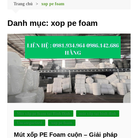
Trang chủ
xop pe foam
Danh mục:
xop pe foam
Mút xốp pe foam tại Bình Định
mút xốp tại bình định
Uncategorized
xop pe foam
Mút xốp PE Foam cuộn – Giải pháp