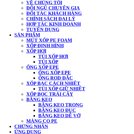
VỀ CHÚNG TÔI
ĐỘI NGŨ CHUYÊN GIA
ĐỐI TÁC KHÁCH HÀNG
CHÍNH SÁCH ĐẠI LÝ
HỢP TÁC KINH DOANH
TUYỂN DỤNG
SẢN PHẨM
MÚT XỐP PE FOAM
XỐP ĐỊNH HÌNH
XỐP HƠI
TÚI XỐP HƠI
TÚI XỐP
ỐNG XỐP EPE
ỐNG XỐP EPE
ỐNG ROD ĐẶC
XỐP BẠC CÁCH NHIỆT
TÚI XỐP GIỮ NHIỆT
XỐP BỌC TRÁI CÂY
BĂNG KEO
BĂNG KEO TRONG
BĂNG KEO ĐỤC
BĂNG KEO DỄ VỠ
MÀNG CO PE
CHỨNG NHẬN
ỨNG DỤNG