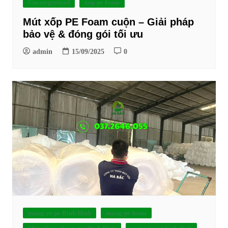
Uncategorized
xop pe foam
Mút xốp PE Foam cuộn – Giải pháp
bảo vệ & đóng gói tối ưu
admin
15/09/2025
0
màng co pe Bình Định
màng pe foam