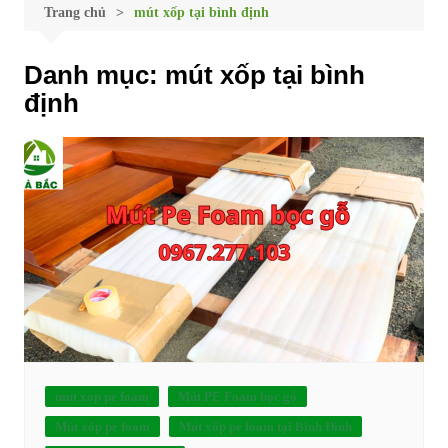
Trang chủ
mút xốp tại bình định
Danh mục:
mút xốp tại bình
định
mut xop pe foam
Mút PE Foam bọc gỗ
Mút xốp pe foam
Mút xốp pe foam tại Bình Định