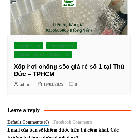
Xốp bóng khí
Uncategorized
Xốp hơi- xốp nổ- xốp bóng khí
Xốp hơi chống sốc giá rẻ số 1 tại Thủ
Đức – TPHCM
admin
10/03/2025
0
Leave a reply
Default Comments (0)
Facebook Comments
Email của bạn sẽ không được hiển thị công khai.
Các
trường bắt buộc được đánh dấu
*