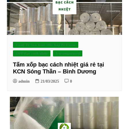
Công Ty Sản Xuất Mút Xốp Pe Foam
OPP Bạc cách nhiệt
Uncategorized
Tấm xốp bạc cách nhiệt giá rẻ tại
KCN Sóng Thần – Bình Dương
admin
21/03/2025
0