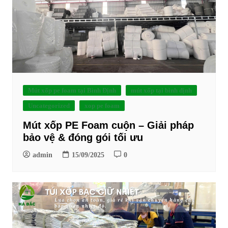
Mút xốp pe foam tại Bình Định
mút xốp tại bình định
Uncategorized
xop pe foam
Mút xốp PE Foam cuộn – Giải pháp
bảo vệ & đóng gói tối ưu
admin
15/09/2025
0