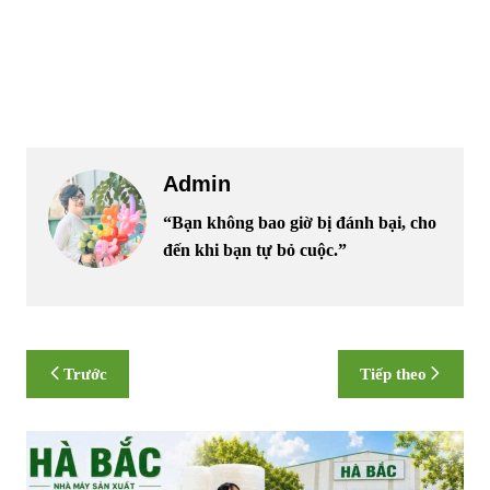
Admin
“Bạn không bao giờ bị đánh bại, cho
đến khi bạn tự bỏ cuộc.”
Điều
Trước
Tiếp theo
hướng
bài
viết