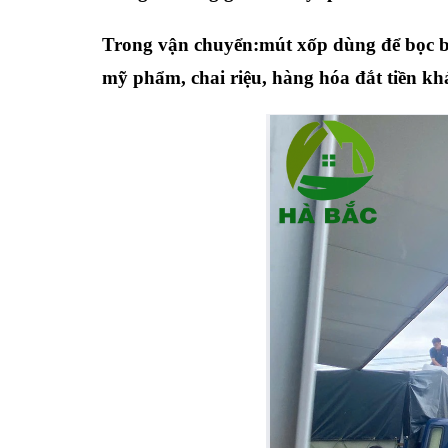
Trong vận chuyển:mút xốp dùng để bọc bảo
mỹ phẩm, chai riệu, hàng hóa đắt tiền kh