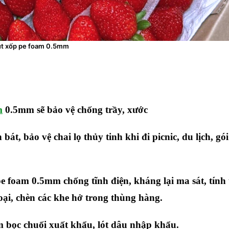
t xốp pe foam 0.5mm
m
0.5mm sẽ bảo vệ chống trầy, xước
bát, bảo vệ chai lọ thủy tinh khi đi picnic, du lịch, g
e foam 0.5mm chống tĩnh điện, kháng lại ma sát, tính
ại, chèn các khe hở trong thùng hàng.
m bọc chuối xuất khẩu, lót dâu nhập khẩu.