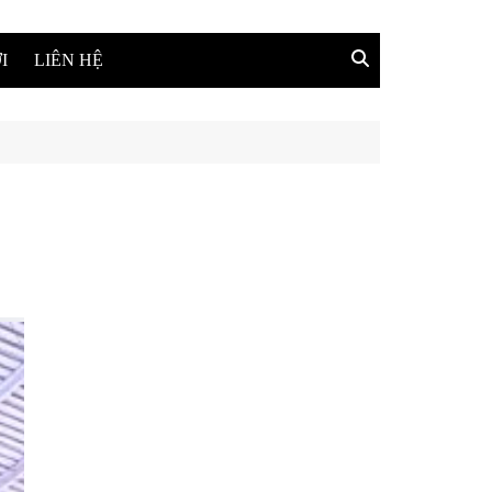
I
LIÊN HỆ