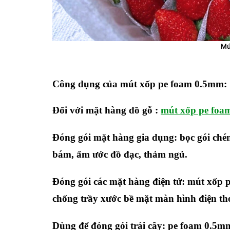
Mú
Công dụng của mút xốp pe foam 0.5mm:
Đối với mặt hàng đồ gỗ :
mút xốp pe foa
Đóng gói mặt hàng gia dụng: bọc gói chén 
bám, ẩm ước đồ đạc, thảm ngủ.
Đóng gói các mặt hàng điện tử: mút xốp p
chống trầy xước bề mặt màn hình điện tho
Dùng để đóng gói trái cây: pe foam 0.5m