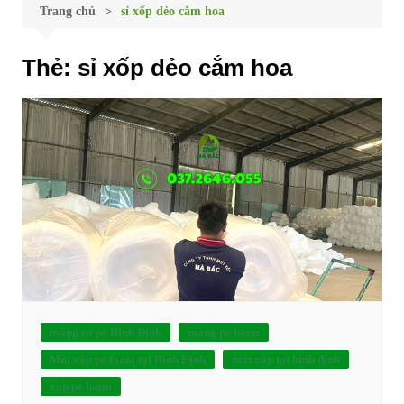
Trang chủ
sỉ xốp dẻo cắm hoa
Thẻ:
sỉ xốp dẻo cắm hoa
màng co pe Bình Định
màng pe foam
Mút xốp pe foam tại Bình Định
mút xốp tại bình định
xop pe foam