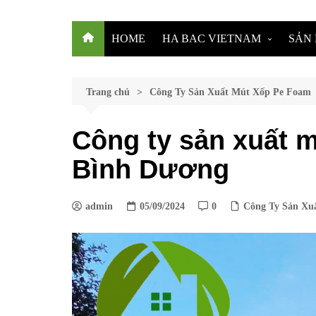
HOME
HA BAC VIETNAM
SẢN
VỀ CHÚNG TÔI
MÚT
ĐỘI NGŨ CHUYÊN GIA
XỐP
Trang chủ
Công Ty Sản Xuất Mút Xốp Pe Foam
ĐỐI TÁC KHÁCH HÀNG
XỐP
Công ty sản xuất 
CHÍNH SÁCH ĐẠI LÝ
ỐNG
Bình Dương
HỢP TÁC KINH DOANH
XỐP
TUYỂN DỤNG
XỐP
BĂN
admin
05/09/2024
0
Công Ty Sản Xu
MÀN