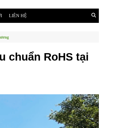
I
LIÊN HỆ
Dương
êu chuẩn RoHS tại