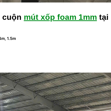
a cuộn
mút xốp foam 1mm
tại
.4m, 1.5m