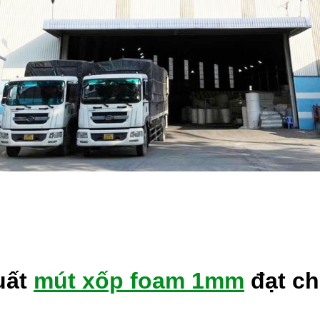
uất
mút xốp foam 1mm
đạt ch