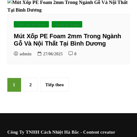
Mút xốp pe foam
màng pe foam
Mút Xốp PE Foam 2mm Trong Ngành
Gỗ Và Nội Thất Tại Bình Dương
admin
27/06/2025
0
Phân
1
2
Tiếp theo
trang
bài
viết
Công Ty TNHH Cách Nhiệt Hà Bắc - Content creator