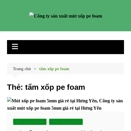
Chuyển
đến
phần
nội
dung
Trang chủ
tấm xốp pe foam
Thẻ:
tấm xốp pe foam
mut xop pe foam
Mút xốp pe foam