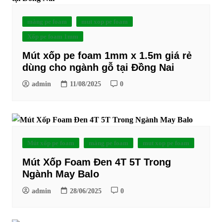
màng pe foam
mut xop pe foam
Xốp pe foam 1mm
Mút xốp pe foam 1mm x 1.5m giá rẻ
dùng cho ngành gỗ tại Đồng Nai
admin
11/08/2025
0
Mút xốp pe foam
màng pe foam
mut xop pe foam
Mút Xốp Foam Đen 4T 5T Trong
Ngành May Balo
admin
28/06/2025
0